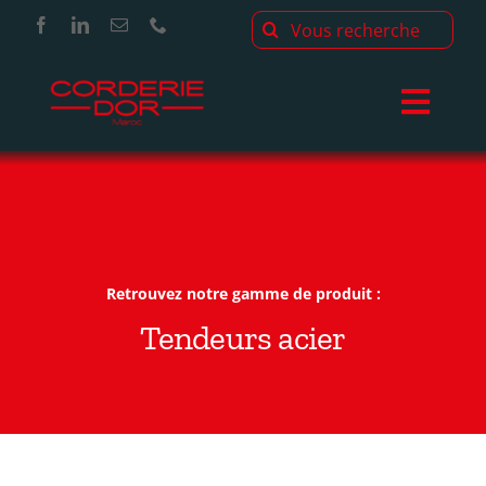
Passer
Rechercher:
au
contenu
Toggl
Navig
Notre histoire
Nos produits
Retrouvez notre gamme de produit :
Notre expertise
Tendeurs acier
Nos projets
Téléchargement