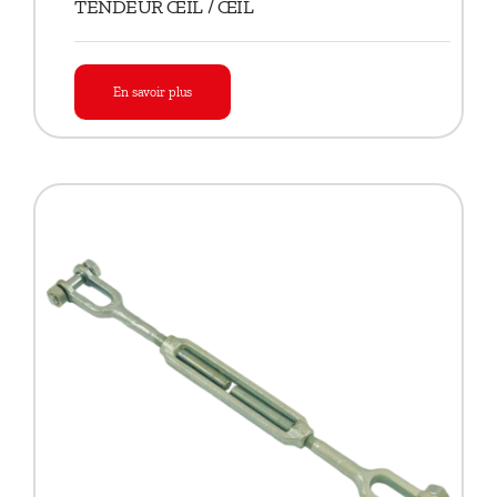
TENDEUR ŒIL / ŒIL
En savoir plus
TENDEUR ŒIL / ŒIL